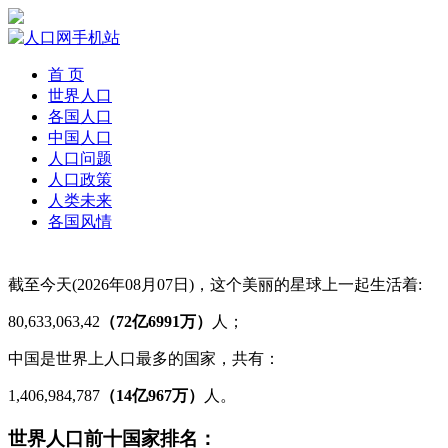
首 页
世界人口
各国人口
中国人口
人口问题
人口政策
人类未来
各国风情
截至今天(2026年08月07日
)，这个美丽的星球上一起生活着:
80,633,063,42
（72亿6991万）
人；
中国是世界上人口最多的国家，共有：
1,406,984,787
（14亿967万）
人。
世界人口前十国家排名：