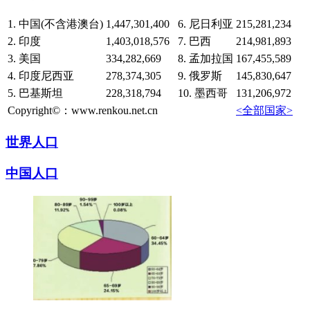
1. 中国(不含港澳台)
1,447,301,400
6. 尼日利亚
215,281,234
2. 印度
1,403,018,576
7. 巴西
214,981,893
3. 美国
334,282,669
8. 孟加拉国
167,455,589
4. 印度尼西亚
278,374,305
9. 俄罗斯
145,830,647
5. 巴基斯坦
228,318,794
10. 墨西哥
131,206,972
Copyright©：www.renkou.net.cn
<全部国家>
世界人口
中国人口